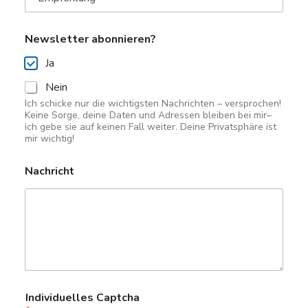
N
Newsletter abonnieren?
a
c
Ja
h
r
Nein
i
Ich schicke nur die wichtigsten Nachrichten – versprochen!
c
Keine Sorge, deine Daten und Adressen bleiben bei mir–
h
ich gebe sie auf keinen Fall weiter. Deine Privatsphäre ist
t
mir wichtig!
I
n
Nachricht
d
i
v
i
d
u
e
l
l
e
Individuelles Captcha
s