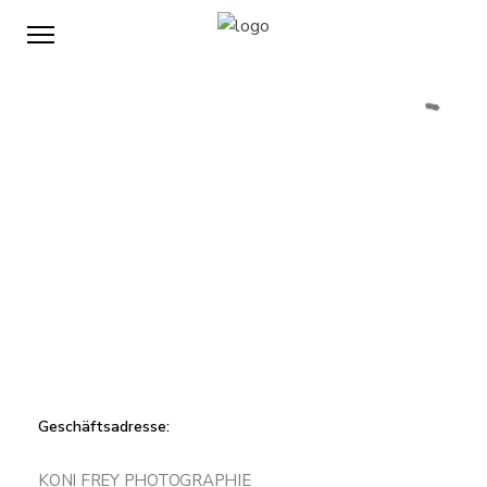
Kontakt
ICH FREUE MICH
VON DIR ZU HÖREN
Geschäftsadresse:
KONI FREY PHOTOGRAPHIE